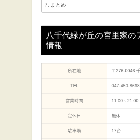
まとめ
八千代緑が丘の宮里家の
情報
所在地
〒276-00
TEL
047-450-8668
営業時間
11:00～21:00
定休日
無休
駐車場
17台