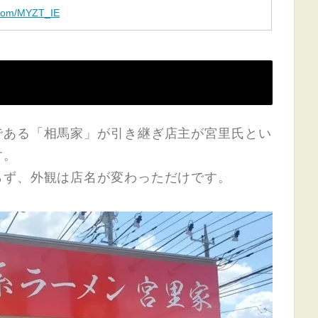
r.com/MYZT_IE
である「相馬家」が引き継ぎ店主が宮里氏とい
す。
らず、外観は店名が変わっただけです。