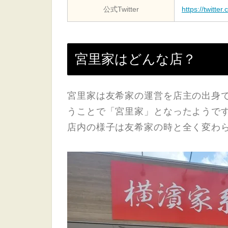
公式Twitter
https://twitte
宮里家はどんな店？
宮里家は友希家の運営を店主の出身
うことで「宮里家」となったようで
店内の様子は友希家の時と全く変わ